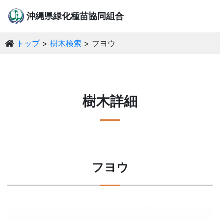
沖縄県緑化種苗協同組合
トップ
樹木検索
フヨウ
樹木詳細
フヨウ