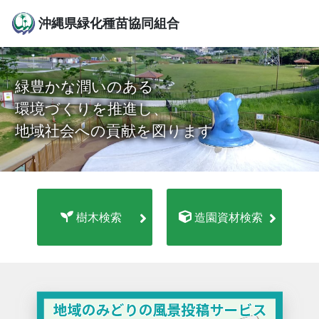
沖縄県緑化種苗協同組合
緑豊かな潤いのある
環境づくりを推進し、
地域社会への貢献を図ります
樹木検索
造園資材検索